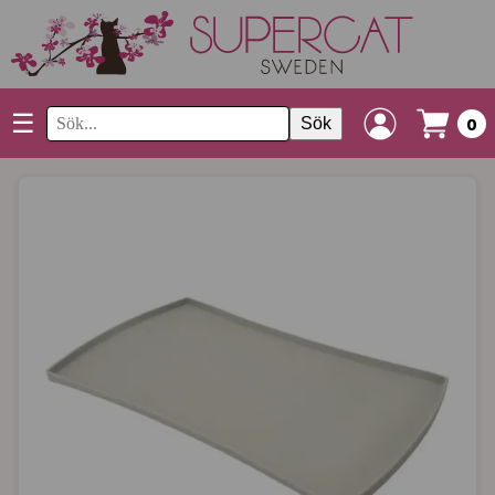
☰
Sök
0