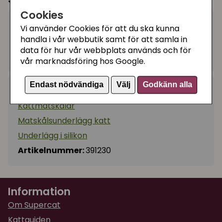
Cookies
169 kr
Vi använder Cookies för att du ska kunna
Köp
−
+
handla i vår webbutik samt för att samla in
data för hur vår webbplats används och för
I lager, leveranstid 1-3 vardagar
vår marknadsföring hos Google.
Endast nödvändiga
Välj
Godkänn alla
Kategorier:
Kattmatskålar
Matskålsunderlägg katt
Underlägg i silikon
Artikelnummer:
391230
Information
Om Supercat
Kattguiden