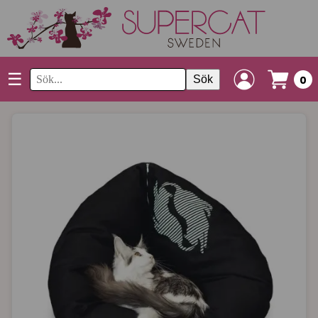
☰
Sök
0