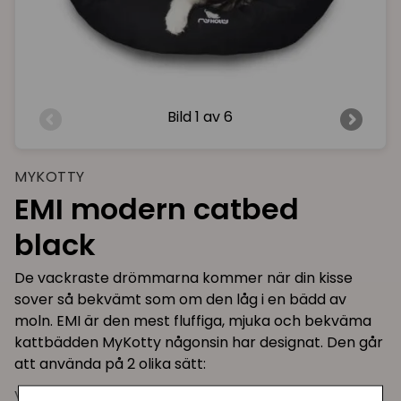
Bild
1 av 6
MYKOTTY
EMI modern catbed
black
De vackraste drömmarna kommer när din kisse
sover så bekvämt som om den låg i en bädd av
moln. EMI är den mest fluffiga, mjuka och bekväma
kattbädden MyKotty någonsin har designat. Den går
att använda på 2 olika sätt:
Vikt: EMI skapar en mysigt och drömlikt gömställe,