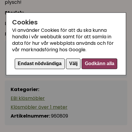
plysch!
Storlek:
Cookies
L: 65 cm B: 45 cm H: 119 cm
Vi använder Cookies för att du ska kunna
Färg: brun
handla i vår webbutik samt för att samla in
data för hur vår webbplats används och för
3995 kr
vår marknadsföring hos Google.
Bevaka
Endast nödvändiga
Välj
Godkänn alla
Tillfälligt slut
Kategorier:
EBI klösmöbler
Klösmöbler över 1 meter
Artikelnummer:
960809