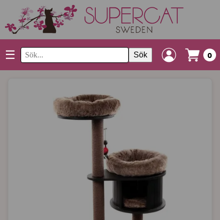
☰
Sök
0