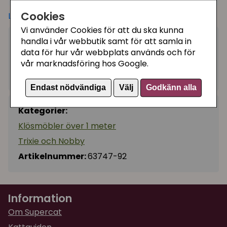
klösträd. För att skydda dina möbler i hemmet
Cookies
Läs mer
erbjuder sisalstammarna på klösträdet ett lockande
Vi använder Cookies för att du ska kunna
alternativ för katten att klösa på. Placera gärna
handla i vår webbutik samt för att samla in
1995 kr
klösträd där katten brukar vilja "hänga" med sin
Bevaka
data för hur vår webbplats används och för
familj, t ex i direkt anslutning till vardagsrumssoffan.
vår marknadsföring hos Google.
Tillfälligt slut
Storlek:
Bottenplatta: 40 x 50 cm
Endast nödvändiga
Välj
Godkänn alla
Höjd: cirka 137 cm
Kategorier:
Grotta: 30 x 25 cm
Hylla under grotta: 50 x 40 cm
Klösmöbler över 1 meter
Hammock: Ø 35 cm
Trixie och Nobby
Tunnel: Ø17 x 20 cm
Artikelnummer:
63747-92
Klösstege: 40 x 25 cm
Diameter sisalstolpe: Ø 7 cm
Färg: gräddvit
Information
Om Supercat