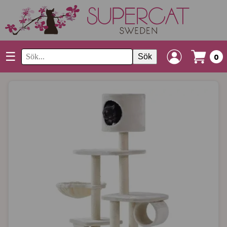
☰
Sök
0