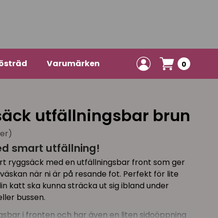
östräd
Varumärken
0
äck utfällningsbar brun
ner)
d smart utfällning!
t ryggsäck med en utfällningsbar front som ger
äskan när ni är på resande fot. Perfekt för lite
 din katt ska kunna sträcka ut sig ibland under
eller bussen.
sbar i fronten och har även en liten sidoöppning