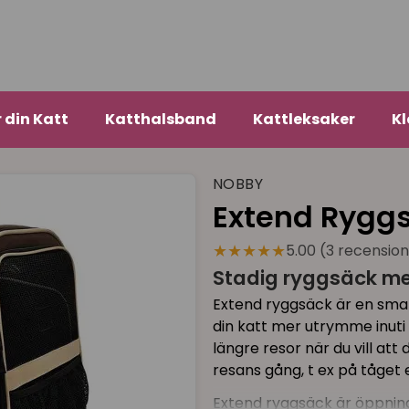
r din Katt
Katthalsband
Kattleksaker
Kl
NOBBY
Extend Ryggs
★★★★★
5.00 (3 recensio
Stadig ryggsäck me
Extend ryggsäck är en smar
din katt mer utrymme inuti v
längre resor när du vill att
resans gång, t ex på tåget 
Extend ryggsäck är öppning