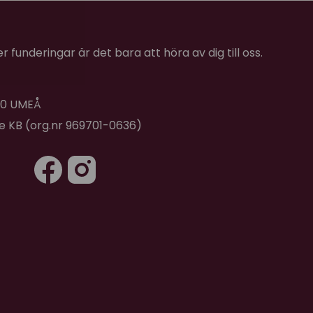
ngsbar (brun) var ett test för mig att få med mig
måste korsa trafikerad väg för att nå skogen
enne i ryggsäck en liten sträcka för att kunna
 funderingar är det bara att höra av dig till oss.
Hon var knäpptyst men såg något missnöjd ut när
sta vändan men hon verkade finna sig och satt
kände jag att hon rörde på sig i ryggsäcken och hon
 40 UMEÅ
å att hon hade vänt sig och satt lite trångt i
de KB (org.nr 969701-0636)
t i selen. Annars var hon nöjd.
ag inte fast henne i rycksäckens spänne så att hon
isk. Alla dragkedjor på ryggsäcken är säkrade
kan omöjligt ta sig ut ändå. Efter andra utflykten
 och nosade runt rycksäcken på kvällen när vi kom
 där!
å använda om jag måste ta med mig henne i
 fälla ut den så kan hon ligga ned säkert fastspänd
extra ganska djupa fack för koppel och lite godis