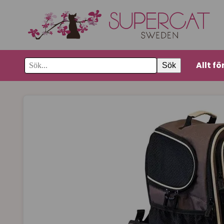
Allt fö
Sök