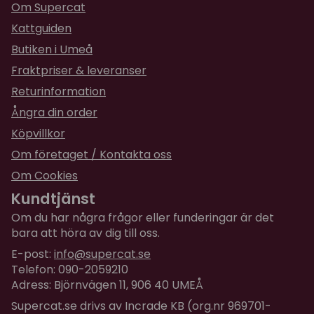
Mitt fel, tänkte att den skulle vara något större.
Om Supercat
Använder den till min katt.
Kattguiden
Butiken i Umeå
★
★
★
★
★
Patricia
Fraktpriser & leveranser
för 1 år sedan
Returinformation
Levers see dröjde så jag vill inte ha den utan ha
mina pengar tillbaka.
Ångra din order
Köpvillkor
Om företaget / Kontakta oss
Om Cookies
Kundtjänst
Om du har några frågor eller funderingar är det
bara att höra av dig till oss.
E-post:
info@supercat.se
Telefon: 090-2059210
Adress: Björnvägen 11, 906 40 UMEÅ
Supercat.se drivs av Incrade KB (org.nr 969701-