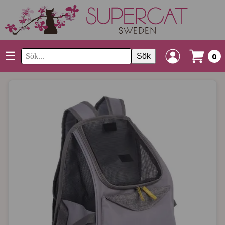
☰
Sök
0