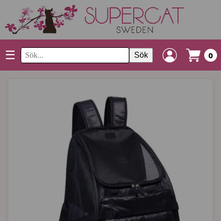
☰
Sök
0