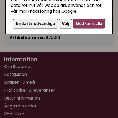
I lager, leveranstid 1-3 vardagar
data för hur vår webbplats används och för
vår marknadsföring hos Google.
Kategorier:
Endast nödvändiga
Välj
Godkänn alla
Semi-mjuka kattgodisar
Artikelnummer:
B70018
Information
Om Supercat
Kattguiden
Butiken i Umeå
Fraktpriser & leveranser
Returinformation
Ångra din order
Köpvillkor