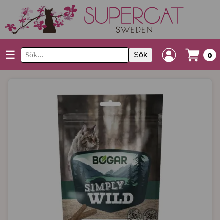
☰
Sök
0