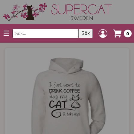
☰
Sök
0