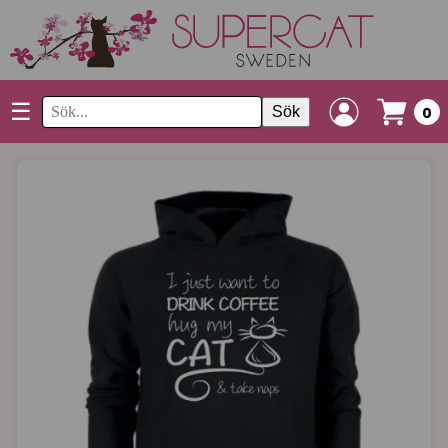
☰
Sök
0