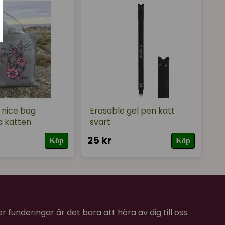
skar plantagen sin vattenförbrukning med 70% efter
fieringen omfattar även kvalitétskrav för tvättning,
gfästning med mera. Certifieringen omfattar hela
l färdig textil.
 till våra tröjor är
helt fri från PVC och
ater
, tryckt i Norrland på lokalt tryckeri.
 inom
Fair Wears
internationella kontrollsystem
a
våra tröjor kostar en liten peng extra, men vi kände
 nice bag
Erasable gel pen katt
gjort en kollektion tröjor som vi älskar och som
 katten
svart
niskor och miljö.
25 kr
Köp
Köp
 funderingar är det bara att höra av dig till oss.