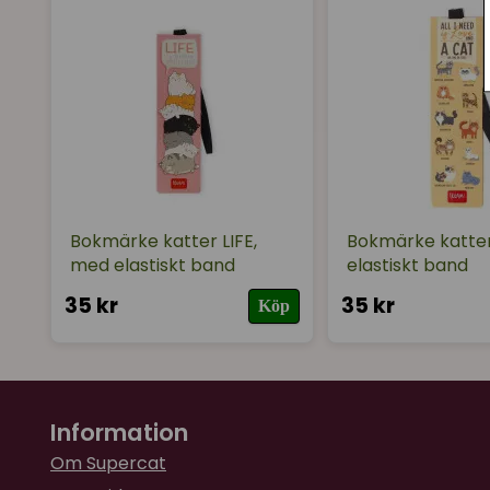
Bokmärke katter LIFE,
Bokmärke katte
med elastiskt band
elastiskt band
35 kr
35 kr
Köp
Information
Om Supercat