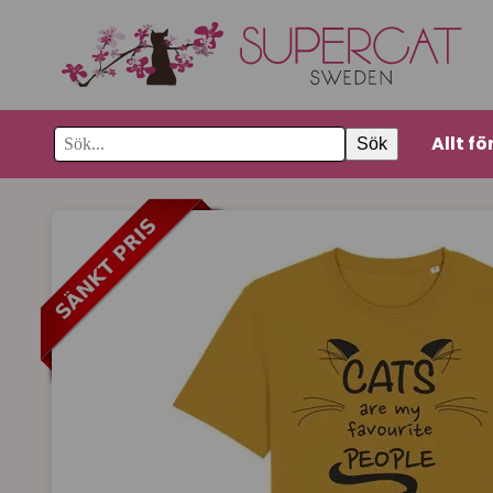
Allt fö
Sök