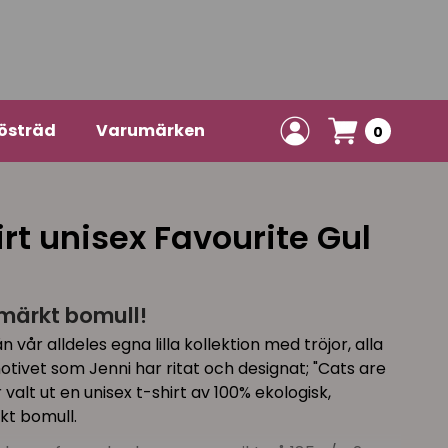
östräd
Varumärken
0
rt unisex Favourite Gul
semärkt bomull!
n vår alldeles egna lilla kollektion med tröjor, alla
tivet som Jenni har ritat och designat; "Cats are
 valt ut en unisex t-shirt av 100% ekologisk,
kt bomull.