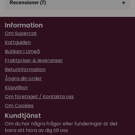
+
Recensioner (7)
★
★
★
★
★
Lovisa
Information
för 1 år sedan
Om Supercat
★
★
★
★
★
Maja
Kattguiden
för 1 år sedan
Butiken i Umeå
Vår kisse är hittills inte särskilt intresserad av att
Fraktpriser & leveranser
använda den "borstande" sidan av dörrstoppen
Returinformation
o den verkar vara något statisk men själva
stopp delen funkar toppen!
Ångra din order
Köpvillkor
★
★
★
★
★
Maria
Om företaget / Kontakta oss
för 1 år sedan
Om Cookies
Katterna tyckte den var skön att stryka sig på.
Kundtjänst
★
★
★
★
★
Ann
Om du har några frågor eller funderingar är det
för 1 år sedan
bara att höra av dig till oss.