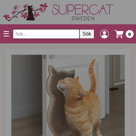
☰
Sök
0