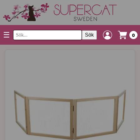
☰
Sök
0