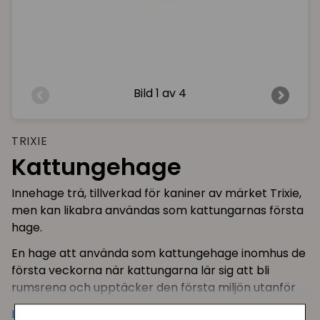
Bild
1 av 4
TRIXIE
Kattungehage
Innehage trä, tillverkad för kaniner av märket Trixie,
men kan likabra användas som kattungarnas första
hage.
En hage att använda som kattungehage inomhus de
första veckorna när kattungarna lär sig att bli
rumsrena och upptäcker den första miljön utanför
bolådan. Hagen rymmer både sovplats, matplats
Läs mer