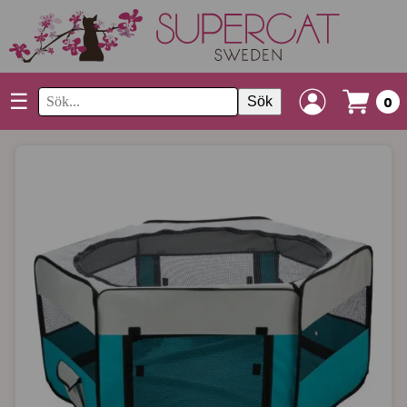
☰
Sök
0