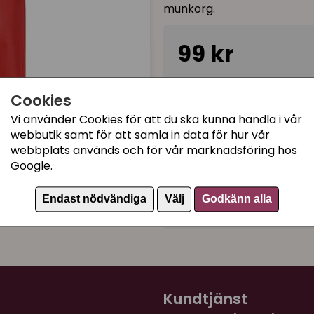
munkorg.
99 kr
I lager, leveranstid 1-3 
Cookies
Vi använder Cookies för att du ska kunna handla i vår
webbutik samt för att samla in data för hur vår
Kategorier:
webbplats används och för vår marknadsföring hos
Bra att ha inför kull
Google.
Krage och Body
Endast nödvändiga
Välj
Godkänn alla
Artikelnummer:
1929
Kundtjänst