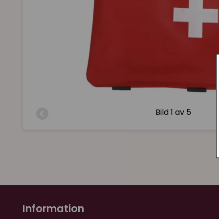
Bild
1 av 5
Information