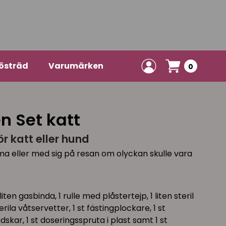
östräd
Varumärken
0
n Set katt
ör katt eller hund
ma eller med sig på resan om olyckan skulle vara
liten gasbinda, 1 rulle med plåstertejp, 1 liten steril
ila våtservetter, 1 st fästingplockare, 1 st
dskar, 1 st doseringsspruta i plast samt 1 st