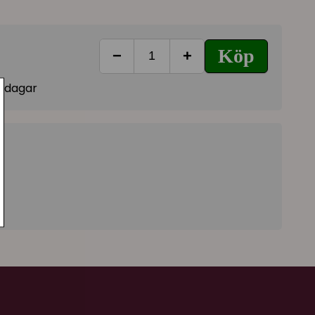
Köp
−
+
vardagar