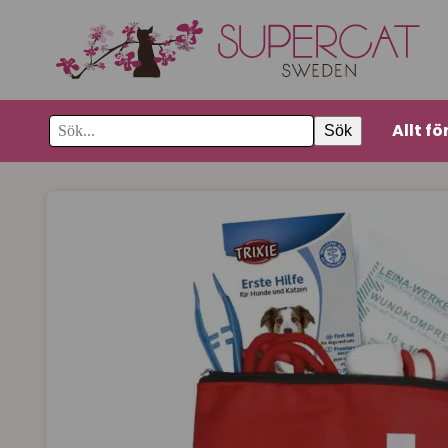
Allt fö
Sök