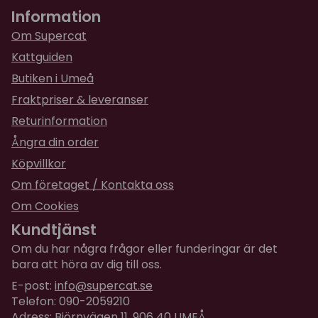
mittpelare plus skruv:
Information
för 6 månader sedan
Takhöjd 243-268 cm = 15 cm mittpelare Ø 13 cm
Snygg, enkel att montera
Om Supercat
Takhöjd 269-284 cm = 30 cm mittpelare Ø 13
Kattguiden
cm
Butiken i Umeå
Takhöjd 285-299 cm = 45 cm mittpelare Ø13 cm
Fraktpriser & leveranser
Placeras trädet i rum med takhöjd över 299 cm så
Returinformation
omfattas det inte av fabriksgaratin.
Ångra din order
Obs! Frakt till ombud ingår i priset.
Köpvillkor
Om företaget / Kontakta oss
Om Cookies
Kundtjänst
Om du har några frågor eller funderingar är det
bara att höra av dig till oss.
E-post:
info@supercat.se
Telefon: 090-2059210
Adress: Björnvägen 11, 906 40 UMEÅ