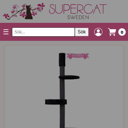
☰
Sök
0