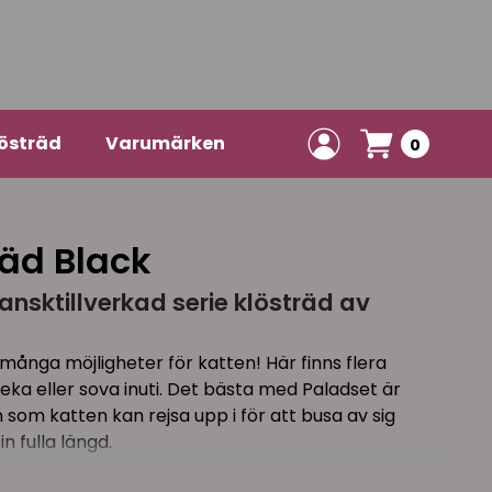
östräd
Varumärken
0
räd Black
ansktillverkad serie klösträd av
många möjligheter för katten! Här finns flera
leka eller sova inuti. Det bästa med Paladset är
som katten kan rejsa upp i för att busa av sig
in fulla längd.