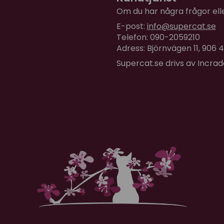
Takhöjd 265-280 cm = 30 c
Om du har några frågor eller
Takhöjd 281-296 cm = 45 c
E-post:
info@supercat.se
Telefon: 090-2059210
Placeras trädet i rum med
Adress: Björnvägen 11, 906
fabriksgaratin.
Supercat.se drivs av Incra
Obs! Frakten ingår i prise