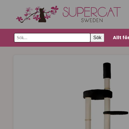
Allt fö
Sök