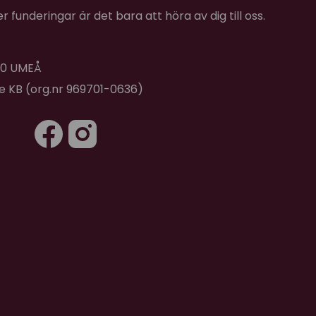
m mittpelare Ø 13 cm
 funderingar är det bara att höra av dig till oss.
m mittpelare Ø13 cm
 takhöjd över 296 cm så omfattas det inte av
 40 UMEÅ
de KB (org.nr 969701-0636)
t.