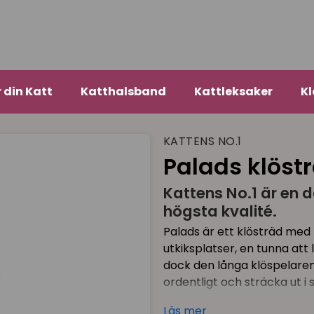
r din Katt
Katthalsband
Kattleksaker
Kl
KATTENS NO.1
Palads klöst
Kattens No.1 är en d
högsta kvalité.
Palads är ett klösträd med 
utkiksplatser, en tunna att 
dock den långa klöspelaren 
ordentligt och sträcka ut i s
Golv-till-tak modell.
Läs mer