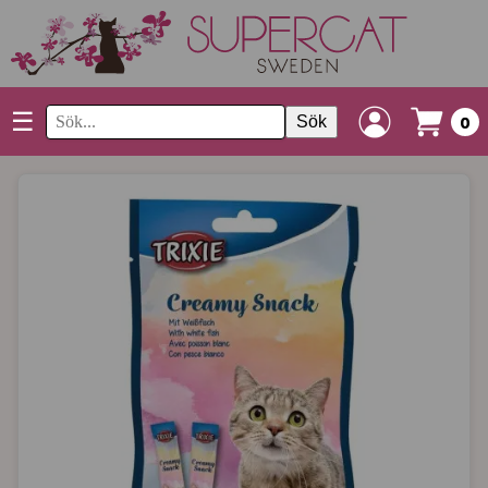
☰
Sök
0