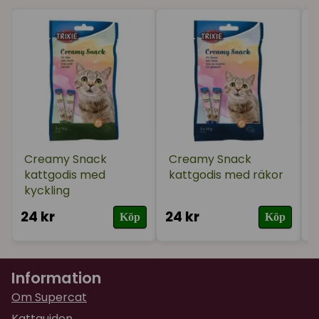
Hon gillade den
★
★
★
★
★
Lena
för 2 år sedan
Katterna älskar dessa.
★
★
★
★
★
Petra
för 2 år sedan
Creamy Snack
Creamy Snack
kattgodis med
kattgodis med räkor
★
★
★
★
★
Sofia
kyckling
för 2 år sedan
24 kr
24 kr
4
Köp
Köp
Information
Om Supercat
Kattguiden