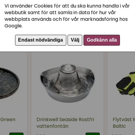
Vi använder Cookies för att du ska kunna handla i vår
webbutik samt för att samla in data för hur vår
webbplats används och för vår marknadsföring hos
Recensioner (8)
Google.
Kjell
Endast nödvändiga
Välj
Godkänn alla
för 1 år sedan
Katten supernyfiken och vi
till säcken. Säcken, därem
rekommenderas å det varm
Nina
för 1 år sedan
Sitter bra med vadderade
tungt för ryggen att bära
plats i den. Skulle inte vi
lås dragkedjorna med karb
 Green
Drinkwell Seaside Rostfri
Flytväst 
vattenfontän
Baltic
Charlotte