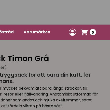
östräd
Varumärken
0
ck Timon Grå
ner)
tryggsäck för att bära din katt, för
mans.
r mycket bekväm att bära långa sträckor, till
resor eller fjällvandring. Anatomiskt utformad för
tioner som andas och mjuka axelremmar, samt
att fördela vikten på bästa sätt.