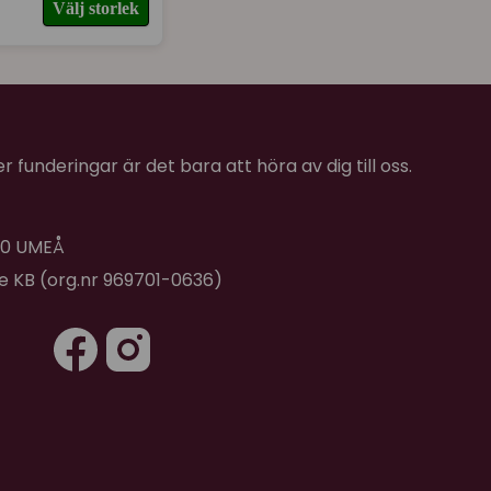
Välj storlek
ioren, 5 månader och 4 kg ligger lätt i
r passa när han är fullvuxen. Den satt bra och
️⭐️
★
★
★
★
★
 funderingar är det bara att höra av dig till oss.
er bra, uppskattad av min katt.
★
★
★
★
★
 40 UMEÅ
de KB (org.nr 969701-0636)
rna verkade gilla den. Jag har inte hunnit använda
 jag ska göra de på min semester!
opfällbar, så kan man lätt ställa undan ryggsäcken
★
★
★
★
★
ed ventilation och utsikt samt lucka att titta ut.