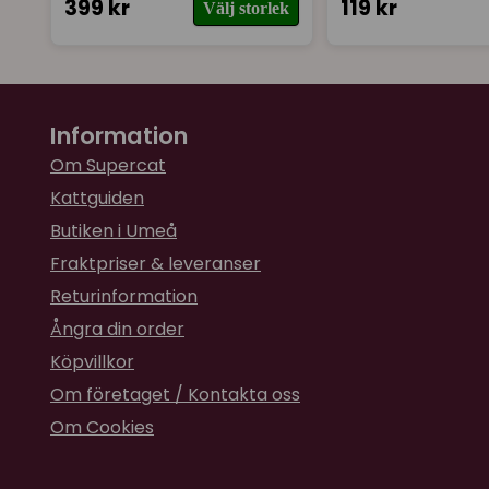
399 kr
119 kr
Välj storlek
Information
Om Supercat
Kattguiden
Butiken i Umeå
Fraktpriser & leveranser
Returinformation
Ångra din order
Köpvillkor
Om företaget / Kontakta oss
Om Cookies