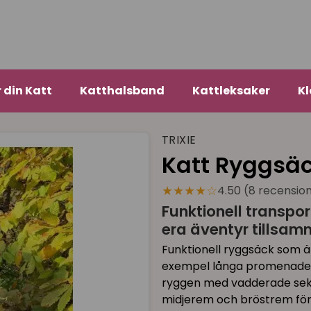
r din Katt
Katthalsband
Kattleksaker
Kl
TRIXIE
Katt Ryggsä
★★★★☆
4.50 (8 recensio
Funktionell transpor
era äventyr tillsam
Funktionell ryggsäck som ä
exempel långa promenader, 
ryggen med vadderade sek
midjerem och bröstrem för 