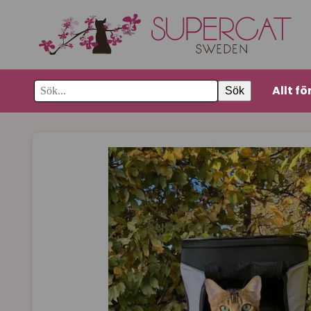
Allt fö
Sök