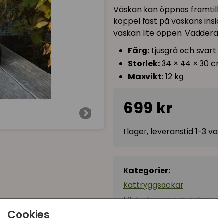
Väskan kan öppnas framtill
koppel fäst på väskans insi
väskan lite öppen. Vaddera
Färg:
Ljusgrå och svart
Storlek:
34 × 44 × 30 
Maxvikt:
12 kg
699 kr
I lager, leveranstid 1-3 
Kategorier:
Kattryggsäckar
Mjuka transportväskor
Cookies
Artikelnummer:
28944