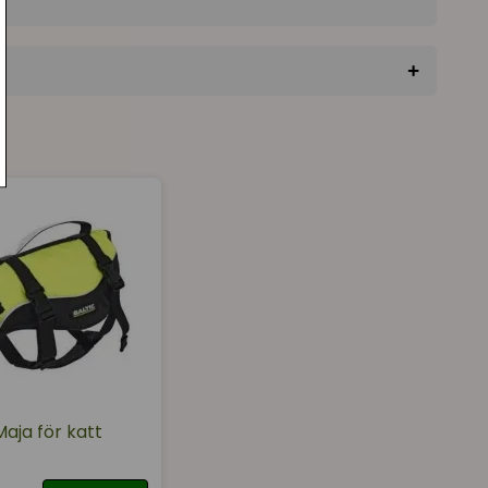
+
★
★
★
★
★
lle prova. Tyvärr alldeles för stor katt i förhållande
ot, väldigt välgjord och rejäl så den kan
aste. Dock ej för MainCoon på närmare 10 kilo.
★
★
★
★
★
 axelremmar, bröstrem och midjerem, för det är
 5-6 kg katt! Min 5,5 kg tunga bondkatt får precis
lja pressa ner en större katt! Häng på reflexer och
inhake eller liknande.
Maja för katt
★
★
★
★
★