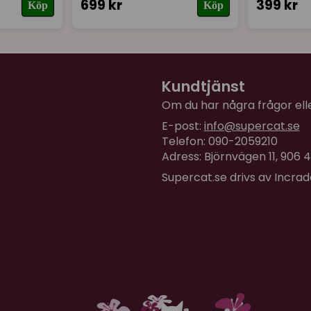
för 1 år sedan
699 kr
399 kr
Köp
Köp
Kommer passa perfekt! Jun
ryggsäcken och den komme
bekvämt på ryggen. ⭐️⭐️⭐️⭐
Kundtjänst
Eva
för 2 år sedan
Om du har några frågor eller
Rejäl, skön att bära, sitt
E-post:
info@supercat.se
Telefon: 090-2059210
Kajsa
Adress: Björnvägen 11, 906
för 2 år sedan
Supercat.se drivs av Incra
Den är bra stor och katte
den på riktigt ännu, men
Ett plus är att den är ih
när den inte används .
Jessica
för 2 år sedan
Perfekt! Lagom stor, bra m