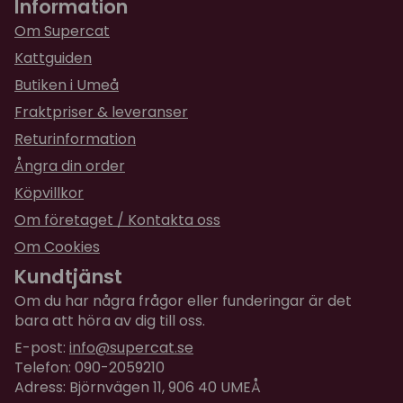
Information
Om Supercat
★
★
★
★
★
Anna
Kattguiden
för 1 år sedan
Butiken i Umeå
Uppskattad godisbit
Fraktpriser & leveranser
★
★
★
★
★
Anette
Returinformation
för 1 år sedan
Ångra din order
Köpvillkor
★
★
★
★
★
Desireé
Om företaget / Kontakta oss
för 1 år sedan
Om Cookies
Jättegott hälsar katterna😃
Kundtjänst
★
★
★
★
★
Åsa
Om du har några frågor eller funderingar är det
bara att höra av dig till oss.
för 1 år sedan
Mycket gott enligt vår katt.
E-post:
info@supercat.se
Telefon: 090-2059210
Adress: Björnvägen 11, 906 40 UMEÅ
★
★
★
★
★
Ann-Charlotte