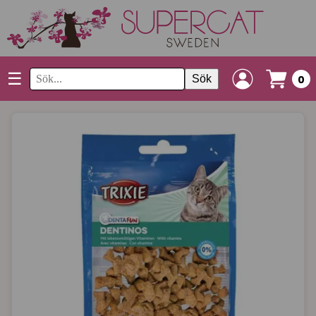
☰
Sök
0