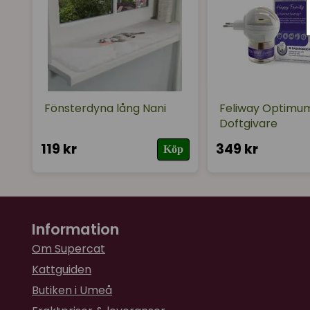
Fönsterdyna lång Nani
Feliway Optimu
Doftgivare
119 kr
349 kr
Köp
Information
Om Supercat
Kattguiden
Butiken i Umeå