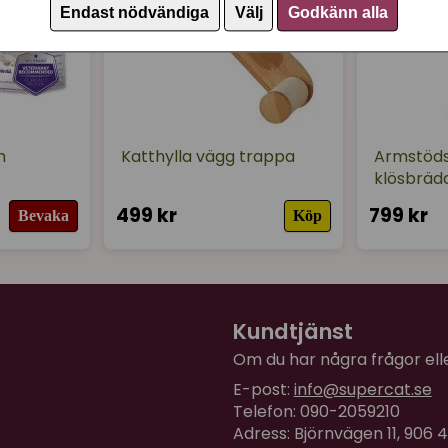
Endast nödvändiga
Välj
Godkänn alla
m
Katthylla vägg trappa
Armstöd
klösbräd
499 kr
799 kr
Bevaka
Köp
Kundtjänst
Om du har några frågor eller
E-post:
info@supercat.se
Telefon: 090-2059210
Adress: Björnvägen 11, 906