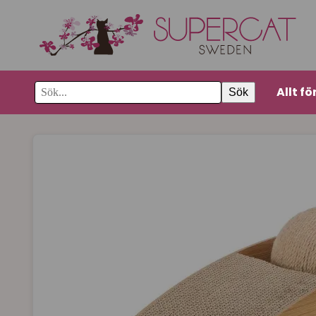
Allt fö
Sök