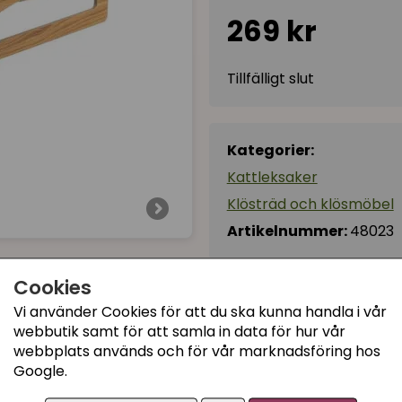
269 kr
Tillfälligt slut
Kategorier:
Kattleksaker
Klösträd och klösmöbel
Artikelnummer:
48023
Cookies
Vi använder Cookies för att du ska kunna handla i vår
webbutik samt för att samla in data för hur vår
webbplats används och för vår marknadsföring hos
Google.