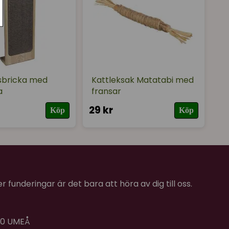
sbricka med
Kattleksak Matatabi med
a
fransar
29 kr
Köp
Köp
 funderingar är det bara att höra av dig till oss.
 40 UMEÅ