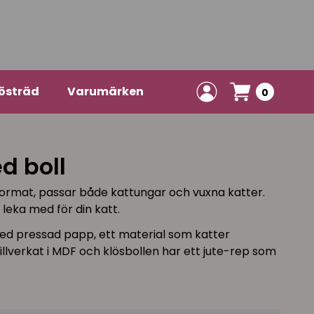
östräd
Varumärken
0
d boll
 format, passar både kattungar och vuxna katter.
leka med för din katt.
ed pressad papp, ett material som katter
r tillverkat i MDF och klösbollen har ett jute-rep som