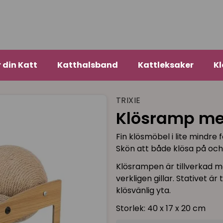
r din Katt
Katthalsband
Kattleksaker
Kl
TRIXIE
Klösramp me
Fin klösmöbel i lite mindre
Skön att både klösa på och 
Klösrampen är tillverkad m
verkligen gillar. Stativet ä
klösvänlig yta.
Storlek: 40 x 17 x 20 cm