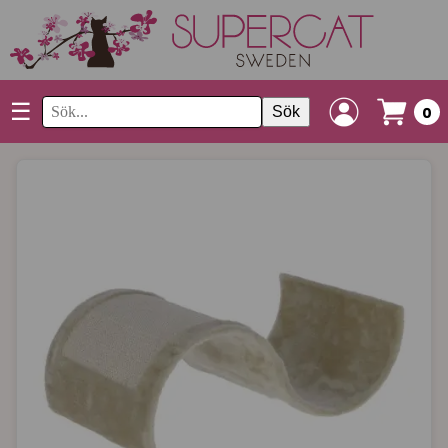
☰
Sök
0