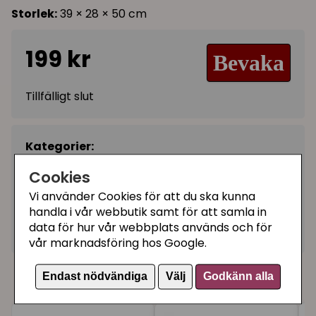
Storlek:
39 × 28 × 50 cm
199 kr
Bevaka
Tillfälligt slut
Kategorier:
Kattungetillbehör
Cookies
Klösmöbler för kattungar
Vi använder Cookies för att du ska kunna
Klösträd och klösmöbel
handla i vår webbutik samt för att samla in
data för hur vår webbplats används och för
Artikelnummer:
81623
vår marknadsföring hos Google.
Våra kunder köpte även
Endast nödvändiga
Välj
Godkänn alla