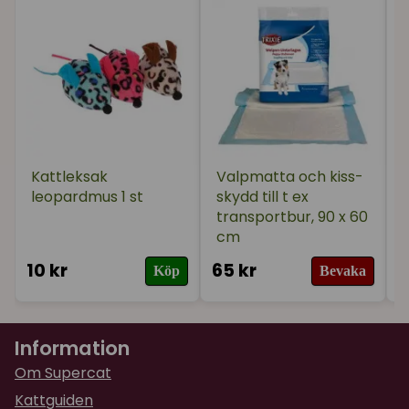
Kattleksak
Valpmatta och kiss-
leopardmus 1 st
skydd till t ex
transportbur, 90 x 60
cm
10 kr
65 kr
2
Köp
Bevaka
Information
Om Supercat
Kattguiden