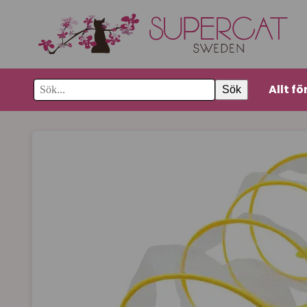
Allt fö
Sök