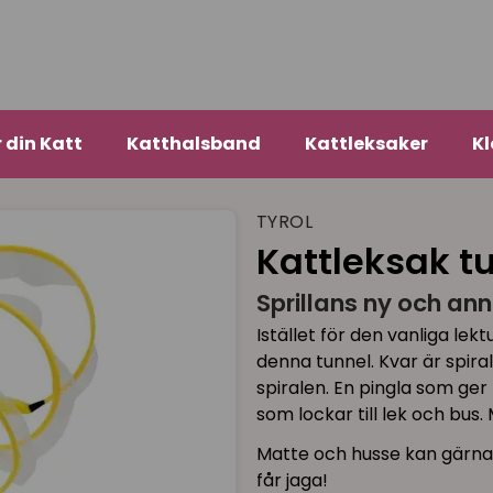
r din Katt
Katthalsband
Kattleksaker
Kl
TYROL
Kattleksak t
Sprillans ny och an
Istället för den vanliga le
denna tunnel. Kvar är spiral
spiralen. En pingla som ger
som lockar till lek och bus. 
Matte och husse kan gärna 
får jaga!