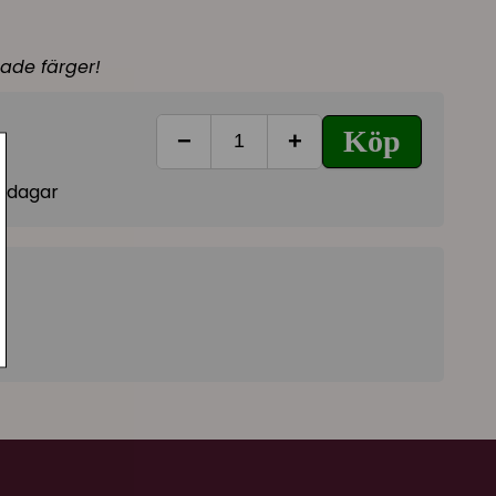
dade färger!
Köp
−
+
vardagar