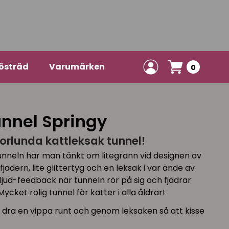
östräd
Varumärken
0
unnel Springy
norlunda kattleksak tunnel!
ktunneln har man tänkt om litegrann vid designen av
fjädern, lite glittertyg och en leksak i var ände av
 ljud-feedback när tunneln rör på sig och fjädrar
Mycket rolig tunnel för katter i alla åldrar!
dra en vippa runt och genom leksaken så att kisse