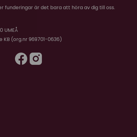
 funderingar är det bara att höra av dig till oss.
 40 UMEÅ
de KB (org.nr 969701-0636)