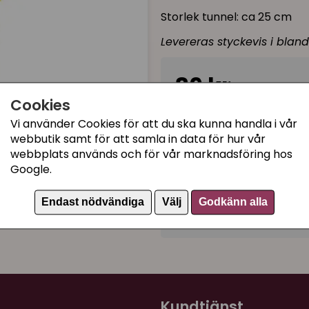
Storlek tunnel: ca 25 cm
Levereras styckevis i blan
89 kr
Cookies
I lager, leveranstid 1-3 
Vi använder Cookies för att du ska kunna handla i vår
webbutik samt för att samla in data för hur vår
webbplats används och för vår marknadsföring hos
Google.
Kategorier:
Lektunnlar
Endast nödvändiga
Välj
Godkänn alla
Artikelnummer:
735398
Kundtjänst