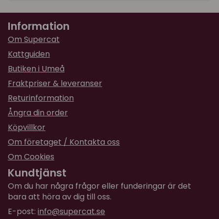
★
★
★
★
★
Katarina
Information
för 2 år sedan
Lektunnel var så roligt så vi köpte en till och
Om Supercat
gjorde jätte lång. Han leker jätte mycket i den.
Kattguiden
Butiken i Umeå
★
★
★
★
★
Barbro
Fraktpriser & leveranser
för 2 år sedan
Returinformation
Jättekul och flitigt använd
Ångra din order
★
★
★
★
★
Katarina
Köpvillkor
för 2 år sedan
Om företaget / Kontakta oss
Min katt tycker den är jätte rolig.
Om Cookies
Kundtjänst
Om du har några frågor eller funderingar är det
bara att höra av dig till oss.
E-post:
info@supercat.se