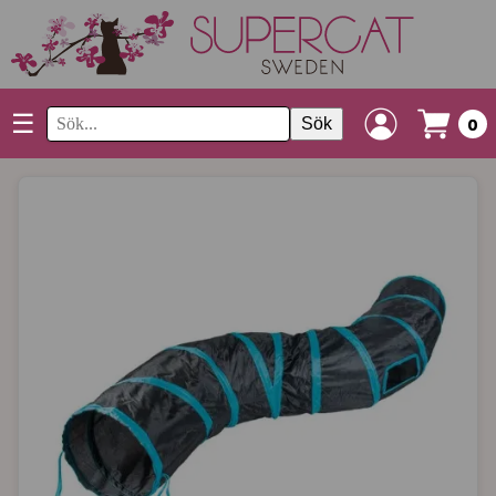
☰
Sök
0