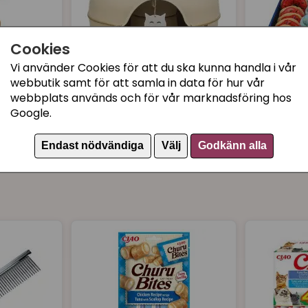
Färg: Varm grå
Material: Konstpäls och
Cookies
Vi använder Cookies för att du ska kunna handla i vår
webbutik samt för att samla in data för hur vår
webbplats används och för vår marknadsföring hos
Donuts
Lekdonut stor Ø 60 cm,
Kattleks
Google.
beige
Donut
399 kr
55 kr
Köp
Bevaka
Endast nödvändiga
Välj
Godkänn alla