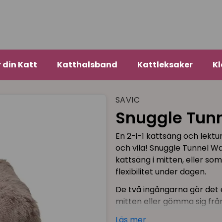
r din Katt
Katthalsband
Kattleksaker
Kl
SAVIC
Snuggle Tunn
En 2-i-1 kattsäng och lektun
och vila! Snuggle Tunnel 
kattsäng i mitten, eller som
flexibilitet under dagen.
De två ingångarna gör det e
mitten eller gömma sig frå
botten och är maskintvättba
Läs mer