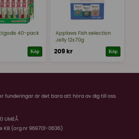
ttgodis 40-pack
Applaws Fish selection
Jelly 12x70g
209 kr
Köp
Köp
 funderingar är det bara att höra av dig till oss.
 40 UMEÅ
de KB (org.nr 969701-0636)