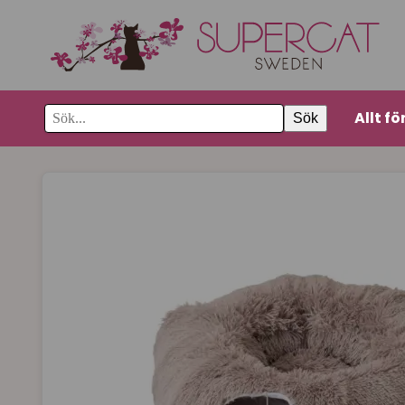
Allt fö
Sök