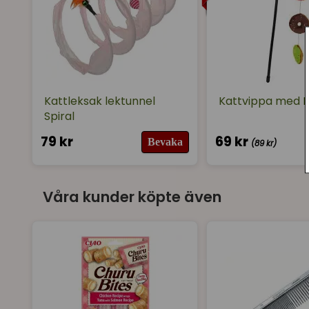
Kattleksak lektunnel
Kattvippa med 
Spiral
79 kr
69 kr
Bevaka
(89 kr)
Våra kunder köpte även