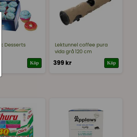
 plysch
ak Desserts
Lektunnel coffee pura
vida grå 120 cm
399 kr
Köp
Köp