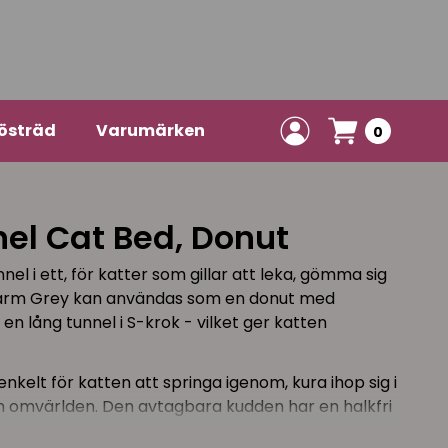
östräd
Varumärken
0
el Cat Bed, Donut
nel i ett, för katter som gillar att leka, gömma sig
Warm Grey kan användas som en donut med
 en lång tunnel i S-krok - vilket ger katten
nkelt för katten att springa igenom, kura ihop sig i
n omvärlden. Den avtagbara kudden har en halkfri
r, enkel att hålla ren! Tunneln fälls ihop med ett