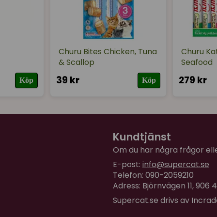
Churu Bites Chicken, Tuna
Churu Ka
& Scallop
Seafood
39 kr
279 kr
Köp
Köp
Kundtjänst
Om du har några frågor eller
E-post:
info@supercat.se
Telefon: 090-2059210
Adress: Björnvägen 11, 906
Supercat.se drivs av Incra