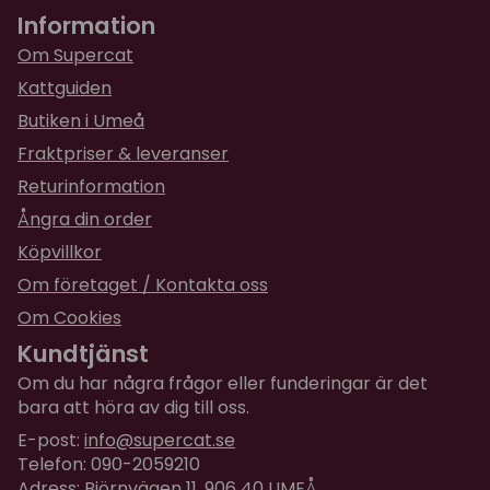
Information
för 1 år sedan
Den gillades skarpt! 5
Om Supercat
Kattguiden
★
★
★
★
★
Marianne
Butiken i Umeå
för 2 år sedan
Fraktpriser & leveranser
Populär och bra sysselsättning. Tyvärr lite tunn
Returinformation
kartong runt hålen där bollarna ligger så min katt
har redan slitit bort pappen runt 2 av hålen för
Ångra din order
att komma åt bollarna.
Köpvillkor
Om företaget / Kontakta oss
Om Cookies
Kundtjänst
Om du har några frågor eller funderingar är det
bara att höra av dig till oss.
E-post:
info@supercat.se
Telefon: 090-2059210
Adress: Björnvägen 11, 906 40 UMEÅ