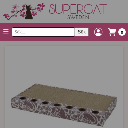
☰
Sök
0