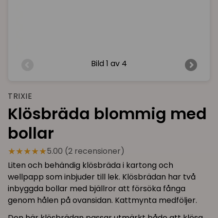
Bild
1 av 4
TRIXIE
Klösbräda blommig med
bollar
★★★★★
5.00 (2 recensioner)
Liten och behändig klösbräda i kartong och
wellpapp som inbjuder till lek. Klösbrädan har två
inbyggda bollar med bjällror att försöka fånga
genom hålen på ovansidan. Kattmynta medföljer.
Den här klösbrädan passar utmärkt både att klösa,