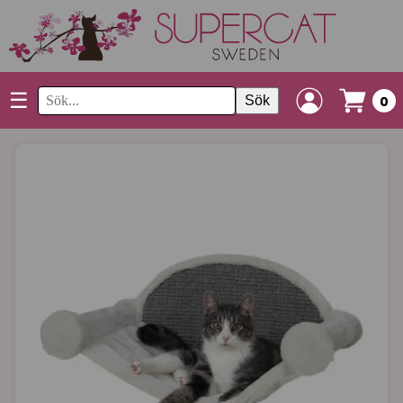
☰
Sök
0