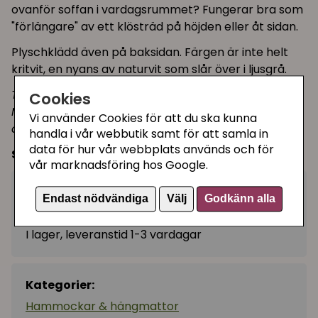
ovanför soffan i vardagsrummet? Fungerar bra som
"förlängare" av ett klösträd på höjden eller åt sidan.
Plyschklädd även på baksidan. Färgen är inte helt
kritvit, en nyans av naturvit som slår över i ljusgrå.
Tips!
Cookies
Mixa och matcha med de andra väggmonterade
Vi använder Cookies för att du ska kunna
delarna från samma serie!
handla i vår webbutik samt för att samla in
data för hur vår webbplats används och för
Storlek:
54 × 28 × 33 cm
vår marknadsföring hos Google.
419 kr
Köp
Endast nödvändiga
Välj
Godkänn alla
−
+
I lager, leveranstid 1-3 vardagar
Kategorier:
Hammockar & hängmattor