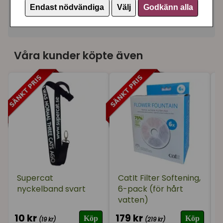
Litter Locker
Endast nödvändiga
Välj
Godkänn alla
Artikelnummer:
2811
Våra kunder köpte även
Supercat
CatIt Filter Softening,
nyckelband svart
6-pack (för hårt
vatten)
10 kr
179 kr
1
Köp
Köp
(19 kr)
(219 kr)