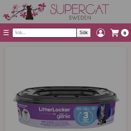
☰
Sök
0