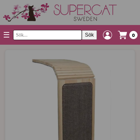
☰
Sök
0