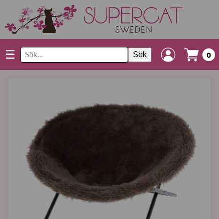
☰
Sök
0