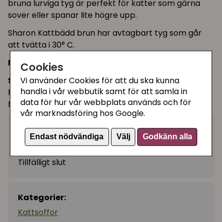
bruna lurviga tyg är perfekt för katter som gärna
sover eller spanar lite högre upp.
Sharon Kattbädd brun har avtagbart tyg som går
att tvätta i 30° C.
Material:
100 % polyester
Cookies
Storlek:
Ø 50 cm
Vi använder Cookies för att du ska kunna
handla i vår webbutik samt för att samla in
höjd framkant: 23 cm
data för hur vår webbplats används och för
höjd bakkant: 39 cm
vår marknadsföring hos Google.
299 kr
Bevaka
Endast nödvändiga
Välj
Godkänn alla
Tillfälligt slut
Kategorier:
Kattsoffor