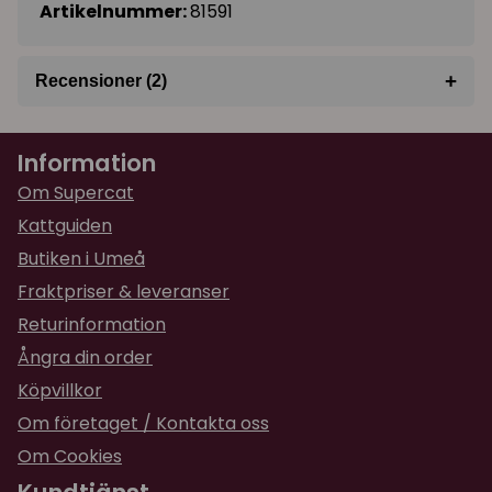
Artikelnummer:
81591
+
Recensioner (2)
★
★
★
★
★
Anna
Information
för 1 år sedan
Kattbädden som står bredvid kaminen älskar
Om Supercat
Astrid så mycket🤩
Kattguiden
Butiken i Umeå
★
★
★
★
★
Malin
Fraktpriser & leveranser
för 1 år sedan
Returinformation
Pyret älskade sängen direkt .
Mkt snygg kattmöbel som passar in i hemmet :)
Ångra din order
Som den drottning en katt är så klart de ska ha
Köpvillkor
en drottningbädd :)
Om företaget / Kontakta oss
Om Cookies