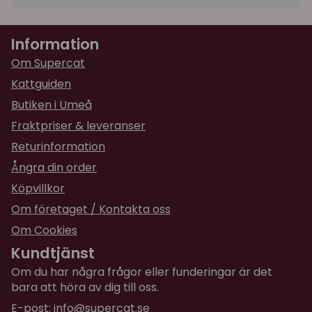
★
★
★
★
★
Liv
Information
för 2 år sedan
Mycket bra! Min katt älskar att gå i sele, vi bor i
Om Supercat
stan, så detta är ett smidigt sätt att ta oss ut
Kattguiden
till skogen/parker. Brukar vika ner handtaget
Butiken i Umeå
dock som på bild. Min katt är ganska stor 5,6kg
och får plats utan att det blir för trångt.
Fraktpriser & leveranser
Returinformation
Ångra din order
Köpvillkor
Om företaget / Kontakta oss
Om Cookies
Kundtjänst
Om du har några frågor eller funderingar är det
bara att höra av dig till oss.
E-post:
info@supercat.se