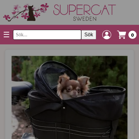
☰
Sök
0