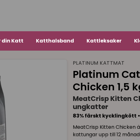
r din Katt
Katthalsband
Kattleksaker
Kl
PLATINUM KATTMAT
Platinum Cat
Chicken 1,5 k
MeatCrisp Kitten C
ungkatter
83% färskt kycklingkött •
MeatCrisp Kitten Chicken är
kattungar upp till 12 månad