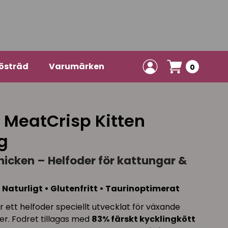
östräd
Varumärken
0
 MeatCrisp Kitten
g
hicken – Helfoder för kattungar &
 Naturligt • Glutenfritt • Taurinoptimerat
 ett helfoder speciellt utvecklat för växande
er. Fodret tillagas med
83% färskt kycklingkött