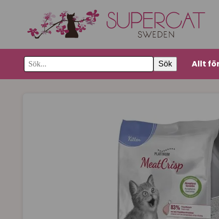
Allt fö
Sök