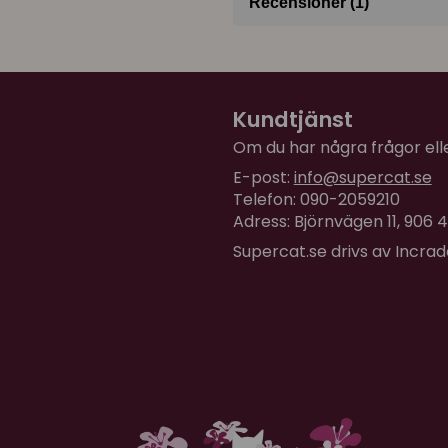
Recensioner (1)
Jeanette
för 2 år sedan
Precis som den röda fåg
Kundtjänst
flera gånger per dag. Ful
Om du har några frågor eller
E-post:
info@supercat.se
Telefon: 090-2059210
Adress: Björnvägen 11, 906
Supercat.se drivs av Incra