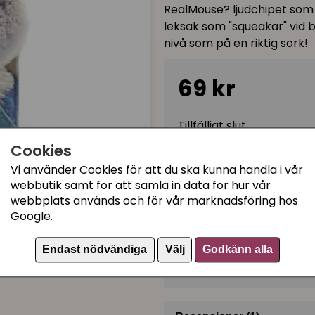
RealMouse? ljudchipet som in
leksak som "squeakar" vid b
nivå som på en riktig sork!
69 kr
Tillfälligt slut
Cookies
Vi använder Cookies för att du ska kunna handla i vår
Kategorier:
webbutik samt för att samla in data för hur vår
webbplats används och för vår marknadsföring hos
Aktiveringskattleksaker
Google.
Kattleksak med ljud
Kattleksaker
Endast nödvändiga
Välj
Godkänn alla
Artikelnummer:
85918