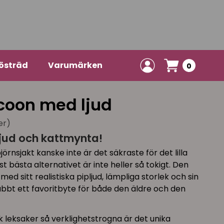
östräd
Varumärken
0
coon med ljud
er)
ljud och kattmynta!
björnsjakt kanske inte är det säkraste för det lilla
bästa alternativet är inte heller så tokigt. Den
med sitt realistiska pipljud, lämpliga storlek och sin
bbt ett favoritbyte för både den äldre och den
leksaker så verklighetstrogna är det unika