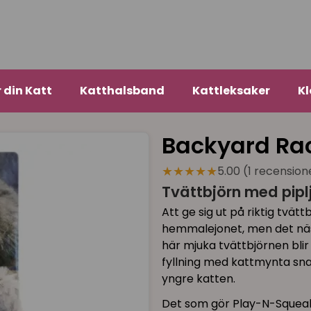
r din Katt
Katthalsband
Kattleksaker
Kl
Backyard Ra
★★★★★
5.00 (1 recension
Tvättbjörn med pip
Att ge sig ut på riktig tvätt
hemmalejonet, men det näst 
här mjuka tvättbjörnen blir 
fyllning med kattmynta sna
yngre katten.
Det som gör Play-N-Squeak 