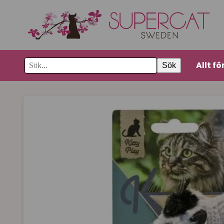
Allt fö
Sök