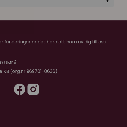
+
★
★
★
★
★
eln så används denna också flitigt här hemma
lt betyd från båda kattungarna!
 funderingar är det bara att höra av dig till oss.
 40 UMEÅ
de KB (org.nr 969701-0636)