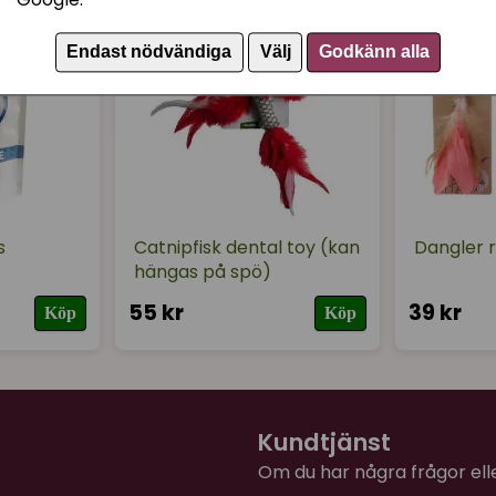
Endast nödvändiga
Välj
Godkänn alla
s
Catnipfisk dental toy (kan
Dangler r
hängas på spö)
55 kr
39 kr
Köp
Köp
Kundtjänst
Om du har några frågor eller