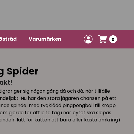
östräd
Varumärken
0
g Spider
akt!
rar ger sig någon gång då och då, när tillfälle
ndeljakt. Nu har den stora jägaren chansen på ett
ande spindel med tygklädd pingpongboll till kropp
m gjorda för att bita tag i när bytet ska släpas
ndeln lätt för katten att bära eller kasta omkring i