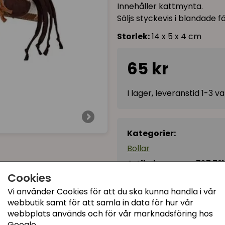
Innehåller kattmynta.
Säljs styckevis i blandade f
Storlek:
14 x 5 x 4 cm
65 kr
I lager, leveranstid 1-3 
Kategorier:
Bollar
Artikelnummer:
787.73
Cookies
Vi använder Cookies för att du ska kunna handla i vår
webbutik samt för att samla in data för hur vår
webbplats används och för vår marknadsföring hos
Google.