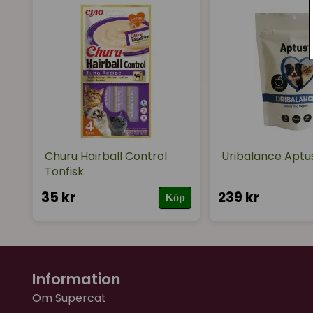
Churu Hairball Control
Uribalance Aptu
Tonfisk
35 kr
239 kr
Köp
Information
Om Supercat