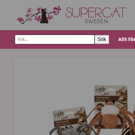
Allt fö
Sök