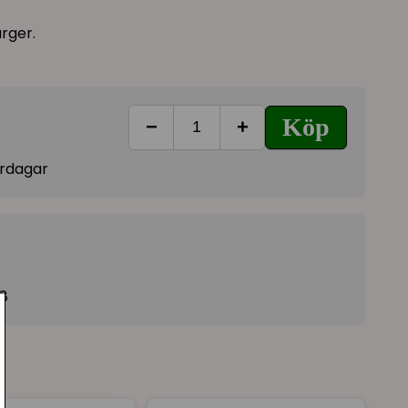
ärger.
Köp
−
+
vardagar
18