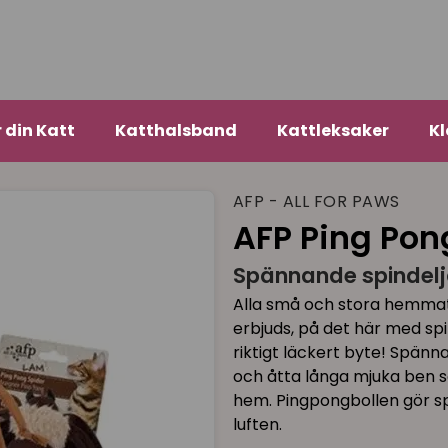
r din Katt
Katthalsband
Kattleksaker
Kl
AFP - ALL FOR PAWS
AFP Ping Pon
Spännande spindelj
Alla små och stora hemmatig
erbjuds, på det här med spi
riktigt läckert byte! Spänn
och åtta långa mjuka ben so
hem. Pingpongbollen gör spi
luften.