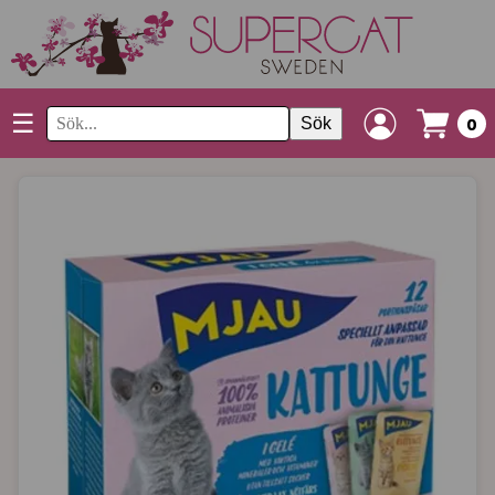
☰
Sök
0