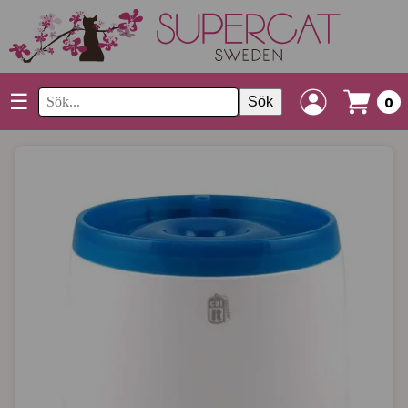
☰
Sök
0