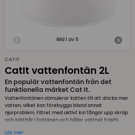
Bild
1 av 5
CATIT
CatIt vattenfontän 2L
En populär vattenfontän från det
funktionella märket Cat It.
Vattenfontänen stimulerar katten till att dricka mer
vatten, vilket kan förebygga bland annat
njurproblem. Filtret med aktivt kol fångar upp skräp
och katthår i fontänen och håller vattnet fräsht.
Just denna modell är en Supercat-favorit, så enkel
Läs mer