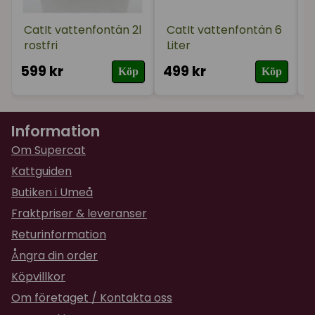
CatIt vattenfontän 2l
CatIt vattenfontän 6
rostfri
Liter
F
599 kr
499 kr
3
Köp
Köp
Information
Om Supercat
Kattguiden
Butiken i Umeå
Fraktpriser & leveranser
Returinformation
Ångra din order
Köpvillkor
Om företaget / Kontakta oss