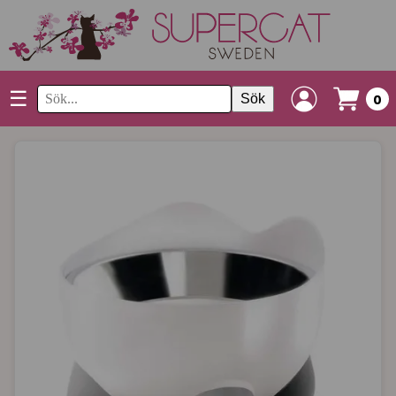
☰
Sök
0