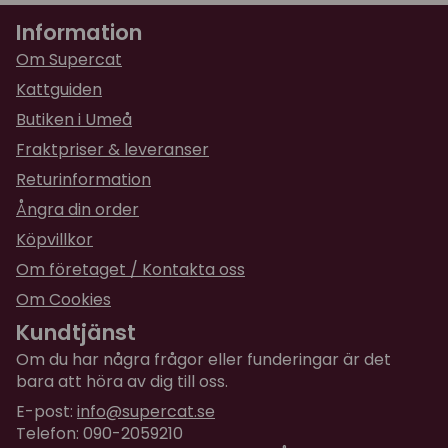
Information
★
★
★
★
★
Sofie
Om Supercat
för 2 år sedan
Kattguiden
Butiken i Umeå
Fraktpriser & leveranser
Returinformation
Ångra din order
Köpvillkor
Om företaget / Kontakta oss
Om Cookies
Kundtjänst
Om du har några frågor eller funderingar är det
bara att höra av dig till oss.
E-post:
info@supercat.se
Telefon: 090-2059210