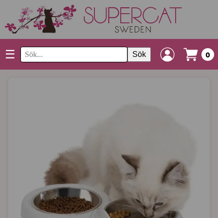
☰
Sök
0