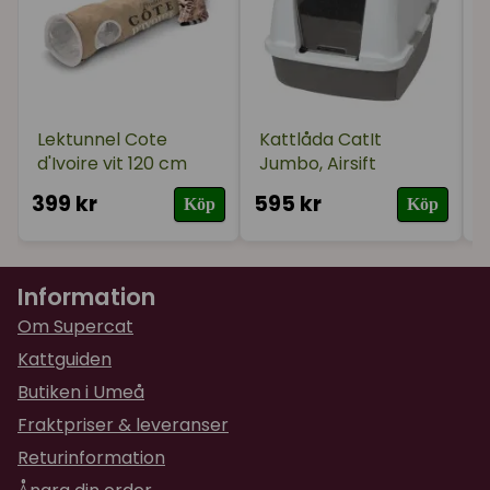
kattmatskålar. De är en del av Catits PIXI designserie
som hjälper dig skapa en harmonisk miljö för dig och
din katt.
Lektunnel Cote
Kattlåda CatIt
d'Ivoire vit 120 cm
Jumbo, Airsift
399 kr
595 kr
1
Köp
Köp
Information
Om Supercat
Kattguiden
Butiken i Umeå
Fraktpriser & leveranser
Returinformation