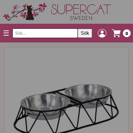
☰
Sök
0