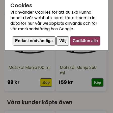
Cookies
Du kanske också gillar
Vi använder Cookies för att du ska kunna
handla i vår webbutik samt för att samla in
data för hur vår webbplats används och för
vår marknadsföring hos Google.
Endast nödvändiga
Välj
Godkänn alla
Matskål Menja 160 ml
Matskål Menja 350
ml
99 kr
159 kr
Köp
Köp
Våra kunder köpte även