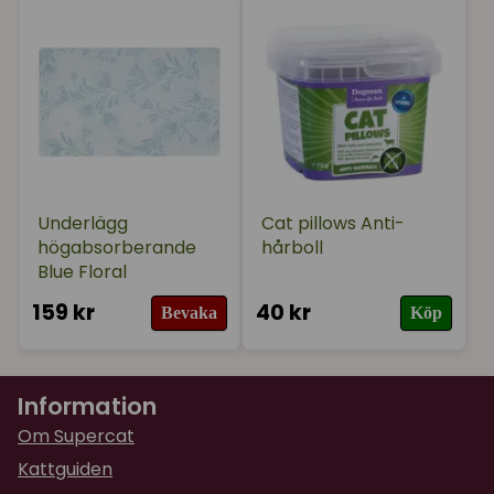
Underlägg
Cat pillows Anti-
högabsorberande
hårboll
Blue Floral
159 kr
40 kr
Bevaka
Köp
Information
Om Supercat
Kattguiden