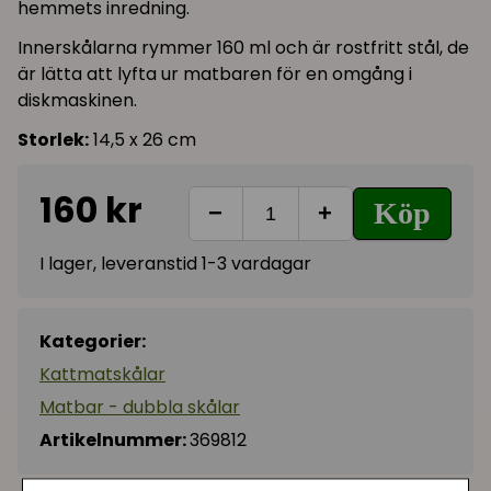
hemmets inredning.
Innerskålarna rymmer 160 ml och är rostfritt stål, de
är lätta att lyfta ur matbaren för en omgång i
diskmaskinen.
Storlek:
14,5 x 26 cm
160 kr
Köp
−
+
I lager, leveranstid 1-3 vardagar
Kategorier:
Kattmatskålar
Matbar - dubbla skålar
Artikelnummer:
369812