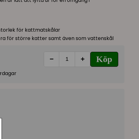
 den är lätt att lyfta ur för en omgång i
storlek för kattmatskålar
bra för större katter samt även som vattenskål
Köp
−
+
vardagar