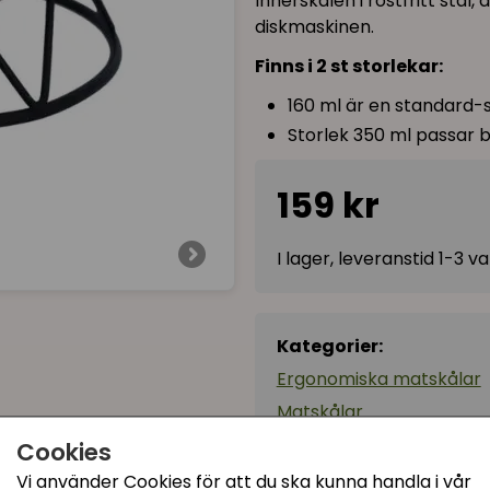
Innerskålen i rostfritt stål,
diskmaskinen.
Finns i 2 st storlekar:
160 ml är en standard-
Storlek 350 ml passar 
159 kr
I lager, leveranstid 1-3 
Kategorier:
Ergonomiska matskålar
Matskålar
Rostfria matskålar
Cookies
Till seniorkatten
Vi använder Cookies för att du ska kunna handla i vår