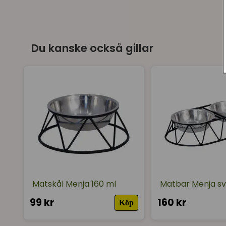
Du kanske också gillar
Matskål Menja 160 ml
Matbar Menja sv
99 kr
160 kr
Köp