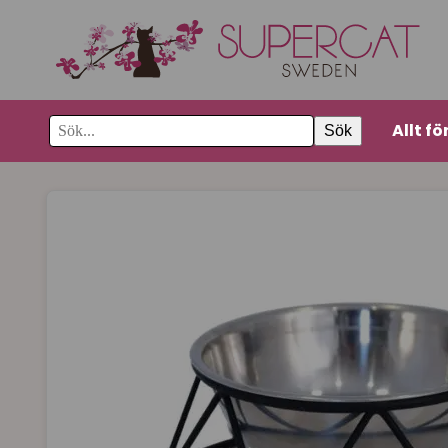
Allt fö
Sök