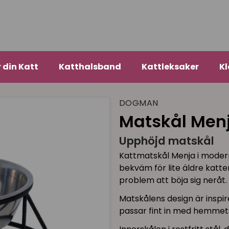
r din Katt
Katthalsband
Kattleksaker
Kl
DOGMAN
Matskål Men
Upphöjd matskål
Kattmatskål Menja i moder
bekväm för lite äldre katt
problem att böja sig neråt.
Matskålens design är inspir
passar fint in med hemmets