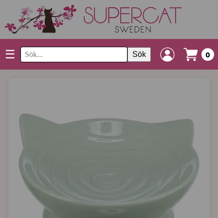
☰
Sök
0