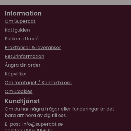
★
★
★
★
★
Anonym
Information
för 7 månader sedan
För kort, även om jag justerar halsbandet räcker
Om Supercat
det inte runt så jag kan stänga den.
Kattguiden
Kanske kan passa kattungar, men inte min
Butiken i Umeå
hankatt på 5 kg
Fraktpriser & leveranser
★
★
★
★
★
Anna
Returinformation
för 1 år sedan
Ångra din order
Köpvillkor
Om företaget / Kontakta oss
Om Cookies
Kundtjänst
Om du har några frågor eller funderingar är det
bara att höra av dig till oss.
E-post:
info@supercat.se
Telefon: 090-2059210