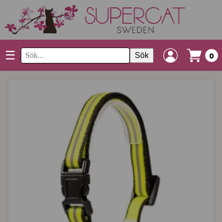
☰
Sök
0