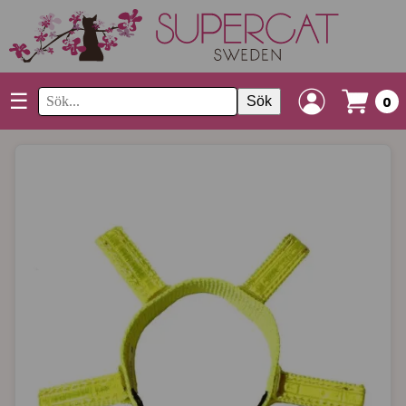
☰
Sök
0