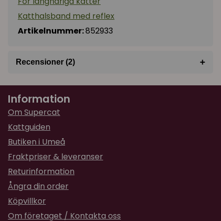
För långhåriga katter
Katthalsband med reflex
Artikelnummer:
852933
+
Recensioner (2)
★
★
★
★
★
Ann-Katrin
Information
för 8 månader sedan
Om Supercat
★
★
★
★
★
Annette
Kattguiden
för 2 år sedan
Butiken i Umeå
Till min långhårig Maine Coon katt 27,cm för litet
Fraktpriser & leveranser
och stretchbandet för stramt fick sy i ett nytt
Returinformation
resårband
Ångra din order
Köpvillkor
Om företaget / Kontakta oss