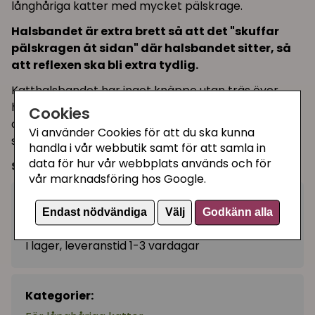
långhåriga katter med mycket pälskrage.
Halsbandet är extra brett så att det "skuffar
pälskragen åt sidan" där halsbandet sitter, så
att reflexen ska bli extra tydlig.
Katthalsbandet har inget knäppe utan träs över
huvudet på katten, den har en töjdbar resår-del så
Cookies
att katten ska kunna backa ur halsbandet ifall den
Vi använder Cookies för att du ska kunna
skulle fastna utomhus.
handla i vår webbutik samt för att samla in
data för hur vår webbplats används och för
Storlek: 27,5 cm
vår marknadsföring hos Google.
119 kr
Köp
−
+
Endast nödvändiga
Välj
Godkänn alla
I lager, leveranstid 1-3 vardagar
Kategorier: