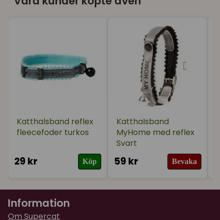
Våra kunder köpte även
Katthalsband reflex
Katthalsband
fleecefoder turkos
MyHome med reflex
Svart
29 kr
59 kr
1
Köp
Bevaka
Information
Om Supercat