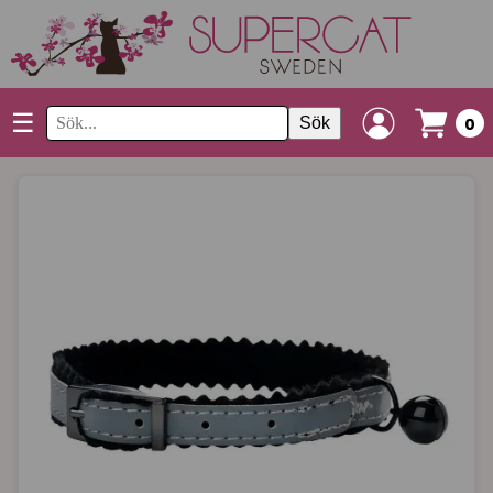
☰
Sök
0