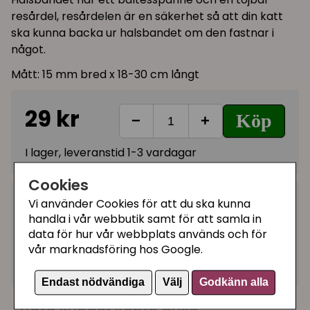
resårdel, resårdelen är en säkerhet så att din katt
ska kunna backa ur halsbandet om den fastnar i
något.
Mått: 15 mm bred x 18-30 cm långt
29 kr
Köp
−
+
I lager, leveranstid 1-3 vardagar
Cookies
Kategorier:
Vi använder Cookies för att du ska kunna
handla i vår webbutik samt för att samla in
Katthalsband med bältesspänne
data för hur vår webbplats används och för
Katthalsband med reflex
vår marknadsföring hos Google.
Artikelnummer:
154520
Endast nödvändiga
Välj
Godkänn alla