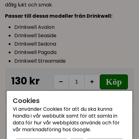
dålig lukt och smak.
Passar till dessa modeller från Drinkwell:
Drinkwell Avalon
Drinkwell Seaside
Drinkwell Sedona
Drinkwell Pagoda
Drinkwell Streamside
130 kr
Köp
−
+
I lager, leveranstid 1-3 vardagar
Cookies
Vi använder Cookies för att du ska kunna
handla i vår webbutik samt för att samla in
Kategorier:
data för hur vår webbplats används och för
Filter till vattenfontäner
vår marknadsföring hos Google.
Artikelnummer:
PAC19-14088