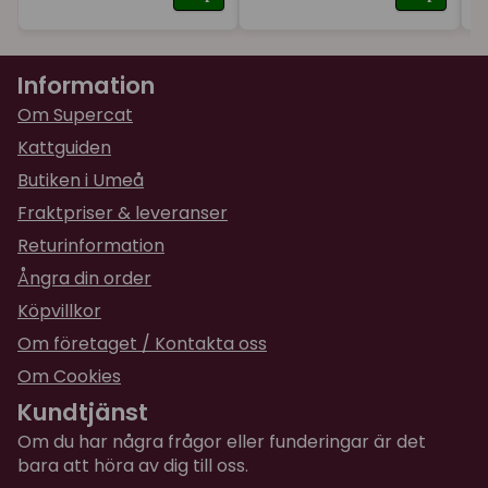
★
★
★
★
★
Elena
Information
för 1 år sedan
Om Supercat
★
★
★
★
★
Åsa
Kattguiden
för 2 år sedan
Butiken i Umeå
Är ett måste i och med att vi har en avalon
Fraktpriser & leveranser
Returinformation
★
★
★
★
★
Pia
Ångra din order
för 2 år sedan
Köpvillkor
Fungerar utmärkt ihop med kattfontänen,
praktiskt att få dem snabbt levererade
Om företaget / Kontakta oss
Om Cookies
★
★
★
★
★
Ulf
Kundtjänst
för 2 år sedan
Om du har några frågor eller funderingar är det
bara att höra av dig till oss.
★
★
★
★
★
Anna