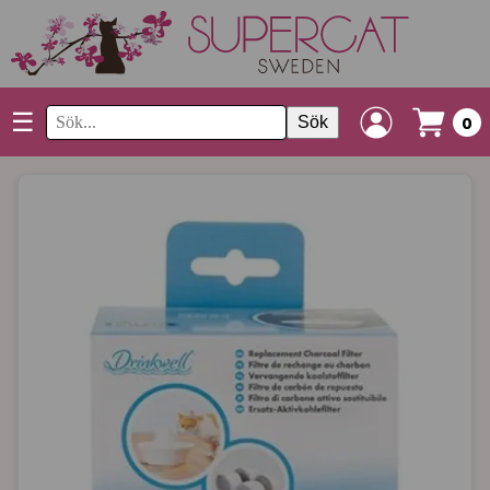
☰
Sök
0