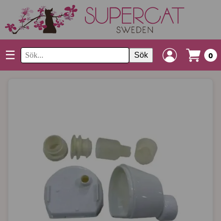
☰
Sök
0