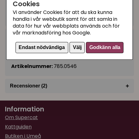
219 kr
Köp
−
+
Cookies
Vi använder Cookies för att du ska kunna
I lager, leveranstid 1-3 vardagar
handla i vår webbutik samt för att samla in
data för hur vår webbplats används och för
vår marknadsföring hos Google.
Kategorier:
Motor / pump reservdel
Endast nödvändiga
Välj
Godkänn alla
Vattenfontän katt
Artikelnummer:
785.0546
+
Recensioner (2)
★
★
★
★
★
Lovisa
Information
för 1 år sedan
Om Supercat
★
★
★
★
★
Karina
Kattguiden
för 2 år sedan
Butiken i Umeå