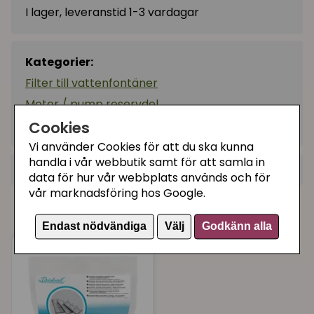
I lager, leveranstid 1-3 vardagar
Kategorier:
Filter till vattenfontäner
Motor / pump reservdel
Artikelnummer:
CKPH-INTL-19
Cookies
Vi använder Cookies för att du ska kunna
handla i vår webbutik samt för att samla in
+
Recensioner (2)
data för hur vår webbplats används och för
vår marknadsföring hos Google.
★
★
★
★
★
Amanda
Våra kunder köpte även
för 1 år sedan
Endast nödvändiga
Välj
Godkänn alla
★
★
★
★
★
Anna
för 2 år sedan