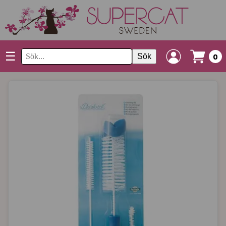
☰
Sök
0