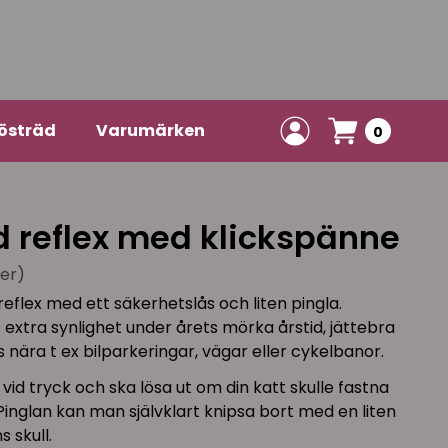
östräd
Varumärken
0
 reflex med klickspänne
ner)
reflex med ett säkerhetslås och liten pingla.
 extra synlighet under årets mörka årstid, jättebra
s nära t ex bilparkeringar, vägar eller cykelbanor.
d tryck och ska lösa ut om din katt skulle fastna
nglan kan man självklart knipsa bort med en liten
 skull.