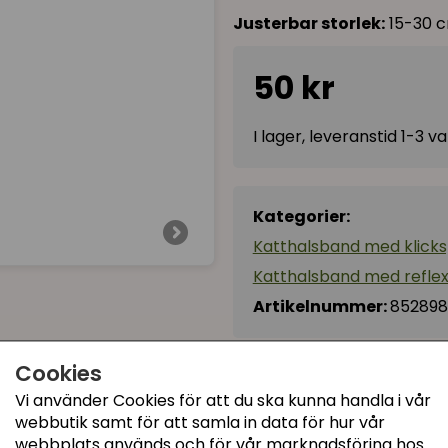
Justerbar storlek:
15-30 
50 kr
I lager, leveranstid 1-3 
Kategorier:
Katthalsband med klick
Katthalsband med refle
Artikelnummer:
852898
Cookies
Recensioner (2)
Vi använder Cookies för att du ska kunna handla i vår
webbutik samt för att samla in data för hur vår
Hjördis
webbplats används och för vår marknadsföring hos