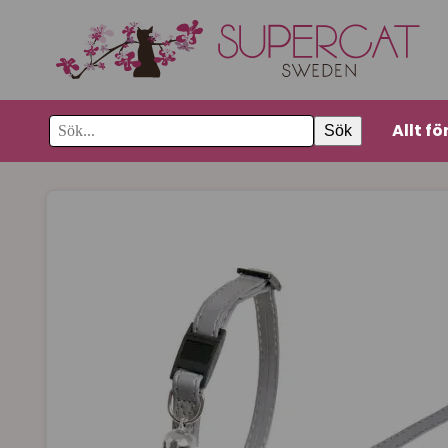
Allt fö
Sök