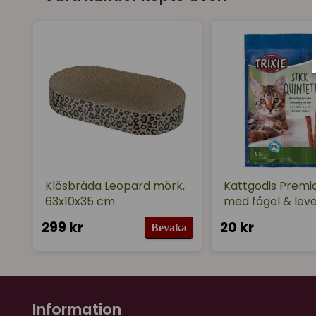
Klösbräda Leopard mörk,
Kattgodis Premio
63x10x35 cm
med fågel & lev
299 kr
20 kr
Bevaka
Information