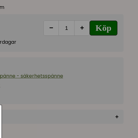
cm
Köp
−
+
vardagar
spänne - säkerhetsspänne
x
+
★
★
★
★
★