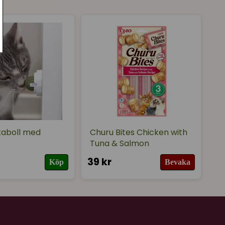
ns bra
★
★
★
★
★
aboll med
Churu Bites Chicken with
Tuna & Salmon
39 kr
Köp
Bevaka