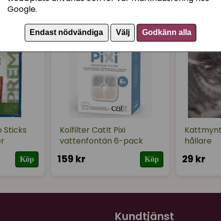
för 1 år sedan
Google.
Lätt att ta på och av. Sy
Endast nödvändiga
Välj
Godkänn alla
Karin
för 1 år sedan
 Sticks
Kolfilter CatIt Pixi
Kattmynt
er
vattenfontän 6-pack
hållare
159 kr
29 kr
Köp
Köp
Kundtjänst