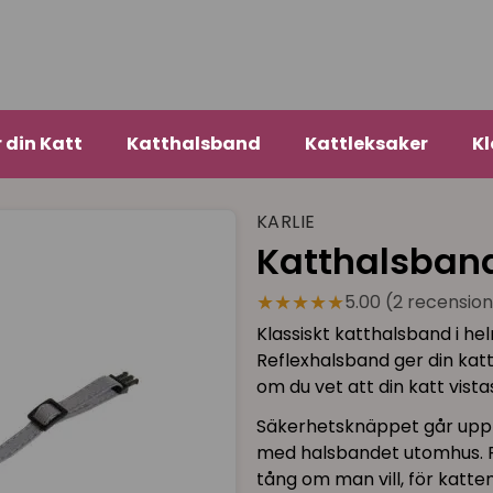
r din Katt
Katthalsband
Kattleksaker
Kl
KARLIE
Katthalsband
★★★★★
5.00 (2 recensio
Klassiskt katthalsband i hel
Reflexhalsband ger din katt
om du vet att din katt vista
Säkerhetsknäppet går upp vi
med halsbandet utomhus. Pi
tång om man vill, för kattens