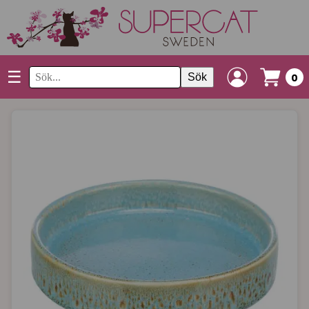
☰
Sök
0