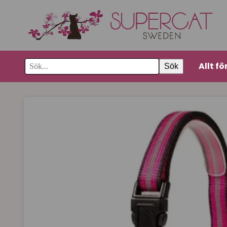
Allt fö
Sök