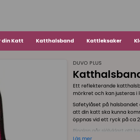
r din Katt
Katthalsband
Kattleksaker
Kl
DUVO PLUS
Katthalsband
Ett reflekterande katthalsba
mörkret och kan justeras i l
Safetylåset på halsbandet ä
att din katt ska kunna ko
öppnas vid ett ryck på ca 2
Pinglan går självklart att 
Läs mer