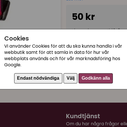
Storlek:
20 - 30 cm (bredd
(Skillnaden mellan detta 
50 kr
sortiment som ser nästan i
safetyknäppe och det andr
I lager, leveranstid 1-3 
Cookies
Vi använder Cookies för att du ska kunna handla i vår
webbutik samt för att samla in data för hur vår
Kategorier:
webbplats används och för vår marknadsföring hos
Katthalsband med klick
Google.
Katthalsband med refle
Artikelnummer:
852186
Endast nödvändiga
Välj
Godkänn alla
Kundtjänst
Om du har några frågor eller