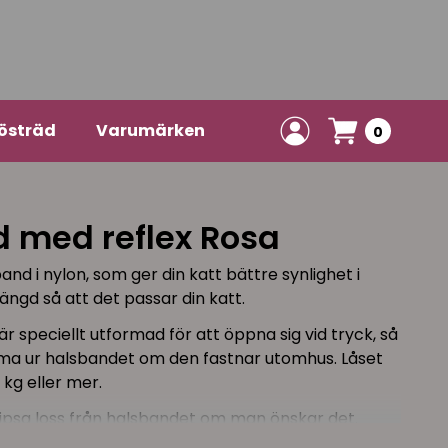
östräd
Varumärken
0
 med reflex Rosa
nd i nylon, som ger din katt bättre synlighet i
ängd så att det passar din katt.
r speciellt utformad för att öppna sig vid tryck, så
mma ur halsbandet om den fastnar utomhus. Låset
 kg eller mer.
knipsa loss från halsbandet om man önskar det.